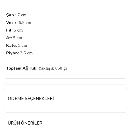
Şah
: 7 cm
Vezir
: 6.5 cm
Fil:
5 cm
At
: 5 cm
Kale:
5 cm
Piyon:
3.5 cm
Toplam Ağırlık
: Yaklaşık 850 gr
ÖDEME SEÇENEKLERI
ÜRÜN ÖNERILERI