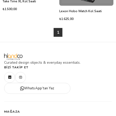
Take Time XL Kol Saati
₺1.500,00
Lexon Hobo Watch Kol Saati
₺1.625,00
1
Curated design objects & everyday essentials.
BIZI TAKIP ET
WhatsApp’tan Yaz
MAĞAZA