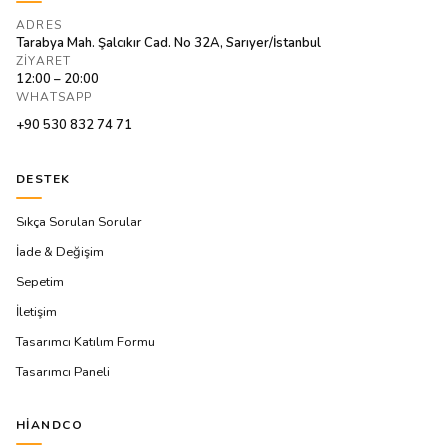
ADRES
Tarabya Mah. Şalcıkır Cad. No 32A, Sarıyer/İstanbul
ZIYARET
12:00 – 20:00
WHATSAPP
+90 530 832 74 71
DESTEK
Sıkça Sorulan Sorular
İade & Değişim
Sepetim
İletişim
Tasarımcı Katılım Formu
Tasarımcı Paneli
HIANDCO