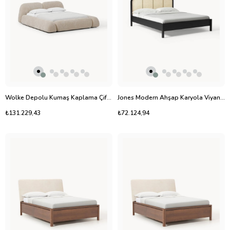
Wolke Depolu Kumaş Kaplama Çift Kişilik Yatak 140x200 cm
Jones Modern Ahşap Karyola Viyana Hasırı Başlıklı 140x200 cm
₺131.229,43
₺72.124,94