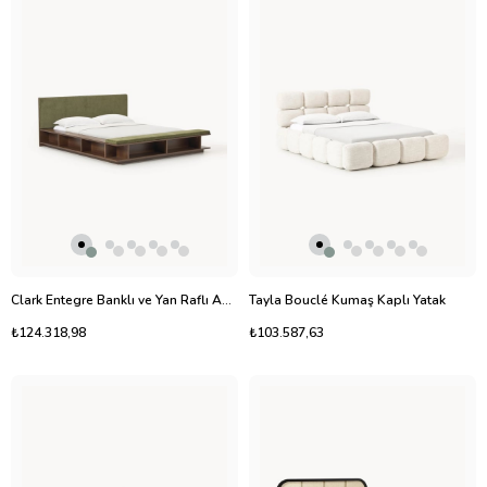
Clark Entegre Banklı ve Yan Raflı Ahşap Karyola
Tayla Bouclé Kumaş Kaplı Yatak
₺124.318,98
₺103.587,63