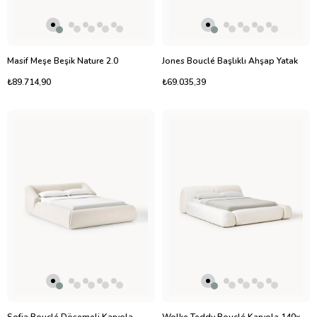
Masif Meşe Beşik Nature 2.0
Jones Bouclé Başlıklı Ahşap Yatak
₺89.714,90
₺69.035,39