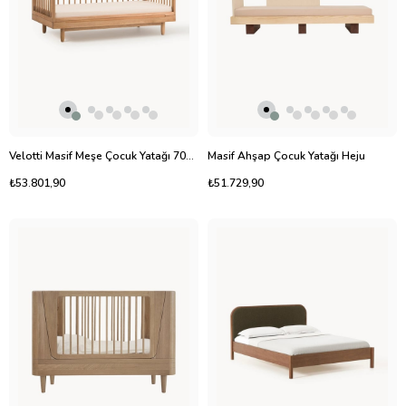
Velotti Masif Meşe Çocuk Yatağı 70x140 cm
Masif Ahşap Çocuk Yatağı Heju
₺53.801,90
₺51.729,90