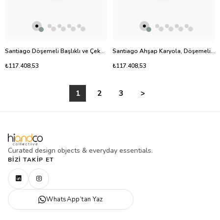
Santiago Döşemeli Başlıklı ve Çekmeceli Ahşap Karyola
Santiago Ahşap Karyola, Döşemeli Başlık ve Çekmeceli
₺117.408,53
₺117.408,53
1
2
3
>
Curated design objects & everyday essentials.
BIZI TAKIP ET
WhatsApp’tan Yaz