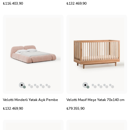
₺116.403,90
₺132.469,90
Velotti Minderli Yatak Açık Pembe
Velotti Masif Meşe Yatak 70x140 cm
₺132.469,90
₺79.355,90