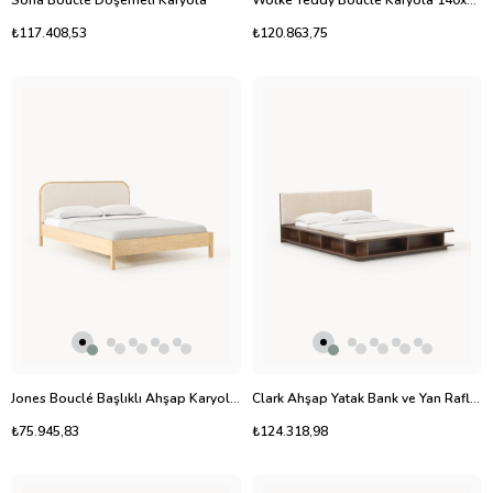
Sofia Bouclé Döşemeli Karyola
Wolke Teddy Bouclé Karyola 140x200cm
₺117.408,53
₺120.863,75
Jones Bouclé Başlıklı Ahşap Karyola 160x200 cm
Clark Ahşap Yatak Bank ve Yan Raflı Modern Tasarım
₺75.945,83
₺124.318,98