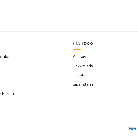
HIANDCO
orular
Anasayfa
Hakkımızda
Hesabım
Siparişlerim
ım Formu