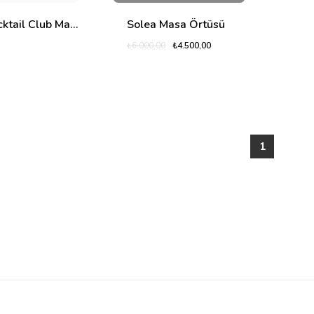
The Cocktail Club Masa Örtüsü
Solea Masa Örtüsü
₺4.500,00
₺6.000,00
1