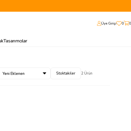
Üye Girişi
0
0
uk
Tasarımcılar
Stoktakiler
2 Ürün