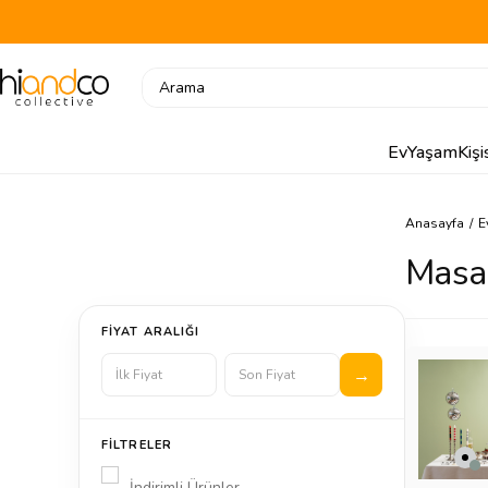
Ev
Yaşam
Kiş
Anasayfa
E
Masa
FIYAT ARALIĞI
FILTRELER
İndirimli Ürünler