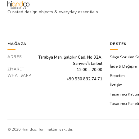
Curated design objects & everyday essentials.
MAĞAZA
DESTEK
ADRES
Sıkça Sorulan S
Tarabya Mah. Şalcıkır Cad. No 32A,
Sarıyer/İstanbul
İade & Değişim
ZIYARET
12:00 – 20:00
WHATSAPP
Sepetim
+90 530 832 74 71
İletişim
Tasarımcı Katıl
Tasarımcı Paneli
©
2026
Hiandco. Tüm hakları saklıdır.