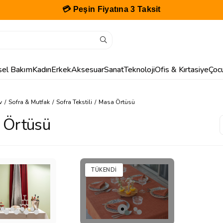
💳 Peşin Fiyatına 3 Taksit
isel Bakım
Kadın
Erkek
Aksesuar
Sanat
Teknoloji
Ofis & Kırtasiye
Çoc
v
Sofra & Mutfak
Sofra Tekstili
Masa Örtüsü
 Örtüsü
TÜKENDI