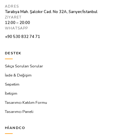
ADRES
Tarabya Mah. Şalcıkır Cad. No 32A, Sarıyer/İstanbul
ZIYARET
12:00 – 20:00
WHATSAPP
+90 530 832 74 71
DESTEK
Sıkça Sorulan Sorular
İade & Değişim
Sepetim
İletişim
Tasarımcı Katılım Formu
Tasarımcı Paneli
HIANDCO