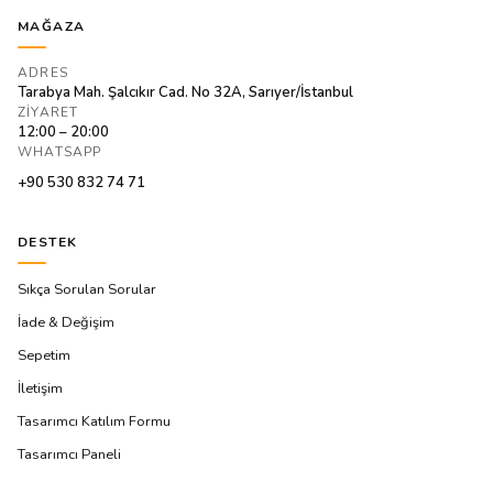
MAĞAZA
ADRES
Tarabya Mah. Şalcıkır Cad. No 32A, Sarıyer/İstanbul
ZIYARET
12:00 – 20:00
WHATSAPP
+90 530 832 74 71
DESTEK
Sıkça Sorulan Sorular
İade & Değişim
Sepetim
İletişim
Tasarımcı Katılım Formu
Tasarımcı Paneli