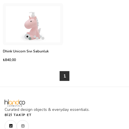
Dhink Unicorn Sıvı Sabunluk
₺840,00
1
Curated design objects & everyday essentials.
BIZI TAKIP ET