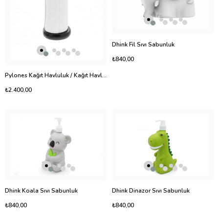
Dhink Fil Sıvı Sabunluk
₺840,00
Pylones Kağıt Havluluk / Kağıt Havlu Tutucu - Clean'up
₺2.400,00
Dhink Koala Sıvı Sabunluk
Dhink Dinazor Sıvı Sabunluk
₺840,00
₺840,00