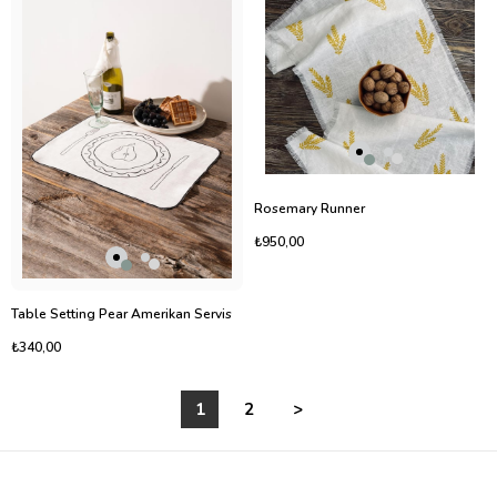
Rosemary Runner
₺950,00
Table Setting Pear Amerikan Servis
₺340,00
1
2
>