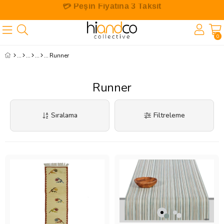
🎁 İlk Siparişe Özel %10 İndirim
0
Runner
Runner
Sıralama
Filtreleme