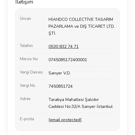
İletişim
Ünvan
HİANDCO COLLECTİVE TASARIM
PAZARLAMA ve DIŞ TİCARET LTD.
ŞTİ.
Telefon
0530 832 74 71
Mersis No
0745085172400001
Vergi Dairesi
Sarıyer V.D.
Vergi No
7450851724
Adres
Tarabya Mahallesi Şalcıkır
Caddesi No:32/A Sarıyer-İstanbul
E-posta
[email protected]