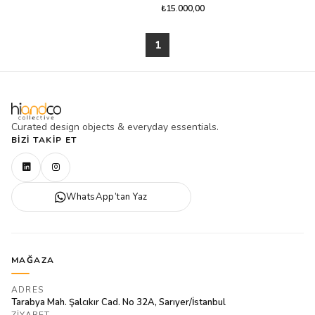
₺15.000,00
1
Curated design objects & everyday essentials.
BIZI TAKIP ET
WhatsApp’tan Yaz
MAĞAZA
ADRES
Tarabya Mah. Şalcıkır Cad. No 32A, Sarıyer/İstanbul
ZIYARET