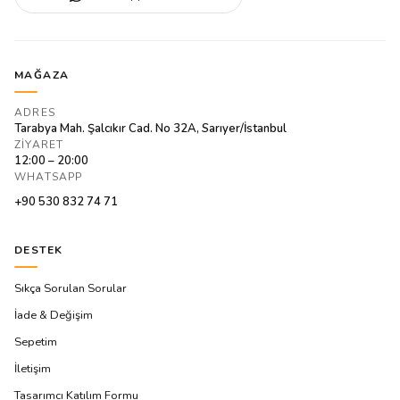
MAĞAZA
ADRES
Tarabya Mah. Şalcıkır Cad. No 32A, Sarıyer/İstanbul
ZIYARET
12:00 – 20:00
WHATSAPP
+90 530 832 74 71
DESTEK
Sıkça Sorulan Sorular
İade & Değişim
Sepetim
İletişim
Tasarımcı Katılım Formu