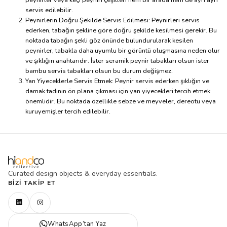
peynirler veya keçi peyniri çeşitleri hem bir arada hem de ayrı ayrı
servis edilebilir.
Peynirlerin Doğru Şekilde Servis Edilmesi: Peynirleri servis
ederken, tabağın şekline göre doğru şekilde kesilmesi gerekir. Bu
noktada tabağın şekli göz önünde bulundurularak kesilen
peynirler, tabakla daha uyumlu bir görüntü oluşmasına neden olur
ve şıklığın anahtarıdır. İster seramik peynir tabakları olsun ister
bambu servis tabakları olsun bu durum değişmez.
Yan Yiyeceklerle Servis Etmek: Peynir servis ederken şıklığın ve
damak tadının ön plana çıkması için yan yiyecekleri tercih etmek
önemlidir. Bu noktada özellikle sebze ve meyveler, dereotu veya
kuruyemişler tercih edilebilir.
Curated design objects & everyday essentials.
BIZI TAKIP ET
WhatsApp’tan Yaz