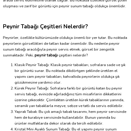
arada servis edilmesine olanak sağlar. Bu noktada özellikle görsel şölen
oluşması ve zarif bir görüntü için peynir sunum tabağı oldukça önemlidir.
Peynir Tabağı Çeşitleri Nelerdir?
Peynirler, özellikle kültürümüzde oldukça önemli bir yer tutar. Bu noktada
peynirlerin görsellikleri de tatları kadar önemlidir. Bu nedenle peynir
sunum tabağı aracılığıyla peynir servis etmek, görsel bir zenginlik
sunmaktadır. Peki,
peynir tabağı
çeşitleri nelerdir?
Klasik Peynir Tabağı: Klasik peynir tabakları, sofralara sade ve şık
bir görüntü sunar. Bu noktada dikdörtgen şeklinde üretilen el
yapımı cam peynir tabakları, kahvaltıda peynirlerin oldukça şık
gözükmesine yardımcı olur.
Kürek Peynir Tabağı: Sofralara farklı bir görüntü katan bu peynir
servis tabağı, evinizde ağırladığınız tüm misafirlerin dikkatlerini
üzerine çekecektir. Çömlekten üretilen kürek tabaklarının yanında,
seramik yan tabaklarla meyve, sebze ve tatlı da servis edilebilir.
Yaprak Tabak: Bu çok amaçlı tabak tasarımı, hem peynir servisinde
hem de kurabiye servisinde kullanılabilir. Bunun yanında bu
ürünler mutfaklarda dekor olarak da tercih edilebilir.
Kristal Mini Ayaklı Sunum Tabağı: Bu el yapımı peynir sunum