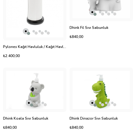
Dhink Fil Sıvı Sabunluk
₺840,00
Pylones Kağıt Havluluk / Kağıt Havlu Tutucu - Clean'up
₺2.400,00
Dhink Koala Sıvı Sabunluk
Dhink Dinazor Sıvı Sabunluk
₺840,00
₺840,00