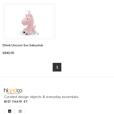
Dhink Unicorn Sıvı Sabunluk
₺840,00
1
Curated design objects & everyday essentials.
BIZI TAKIP ET