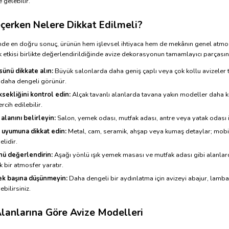
 gelebilir.
çerken Nelere Dikkat Edilmeli?
nde en doğru sonuç, ürünün hem işlevsel ihtiyaca hem de mekânın genel atmosf
k etkisi birlikte değerlendirildiğinde avize dekorasyonun tamamlayıcı parçası
ünü dikkate alın:
Büyük salonlarda daha geniş çaplı veya çok kollu avizeler 
daha dengeli görünür.
sekliğini kontrol edin:
Alçak tavanlı alanlarda tavana yakın modeller daha kull
ercih edilebilir.
alanını belirleyin:
Salon, yemek odası, mutfak adası, antre veya yatak odası içi
uyumuna dikkat edin:
Metal, cam, seramik, ahşap veya kumaş detaylar; mobily
lidir.
nü değerlendirin:
Aşağı yönlü ışık yemek masası ve mutfak adası gibi alanlard
k bir atmosfer yaratır.
tek başına düşünmeyin:
Daha dengeli bir aydınlatma için avizeyi abajur, lambad
bilirsiniz.
lanlarına Göre Avize Modelleri