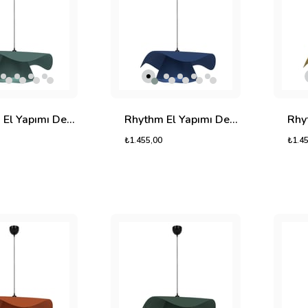
Rhythm El Yapımı Dekoratif Tasarım Jüt Avize M (Mint Yeşili, 800gr.)
Rhythm El Yapımı Dekoratif Tasarım Jüt Avize M (Mavi, 800gr.)
₺1.455,00
₺1.4