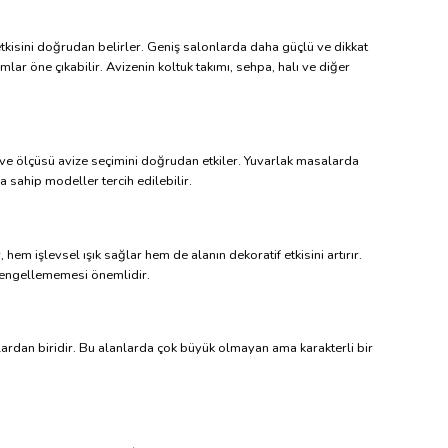
etkisini doğrudan belirler. Geniş salonlarda daha güçlü ve dikkat
lar öne çıkabilir. Avizenin koltuk takımı, sehpa, halı ve diğer
 ve ölçüsü avize seçimini doğrudan etkiler. Yuvarlak masalarda
 sahip modeller tercih edilebilir.
em işlevsel ışık sağlar hem de alanın dekoratif etkisini artırır.
ı engellememesi önemlidir.
aylardan biridir. Bu alanlarda çok büyük olmayan ama karakterli bir