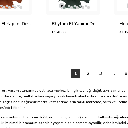
Rhythm El Yapımı Dekoratif Tasarım Jüt Avize M (Turuncu, 800gr.)
Rhythm El Yapımı Dekoratif Tasarım Jüt Avize M (Yeşil, 800gr.)
₺1.915,00
₺1.1
1
2
3
...
8
leri
, yaşam alanlarında yalnızca merkezi bir ışık kaynağı değil, aynı zamanda
odası, antre, mutfak adası veya yüksek tavanlı alanlarda kullanılan doğru aviz
 seçkisinde, bağımsız marka ve tasarımcıların farklı malzeme, form ve üretim 
eşfedebilirsiniz.
erken yalnızca tasarıma değil; ürünün ölçüsüne, ışık yönüne, kullanılacağı alan
r. Minimal bir tasarım sade bir yaşam alanını tamamlayabilir; daha heykelsi v