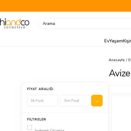
Ev
Yaşam
Kiş
Anasayfa
E
Avize
FIYAT ARALIĞI
FILTRELER
İndirimli Ürünler