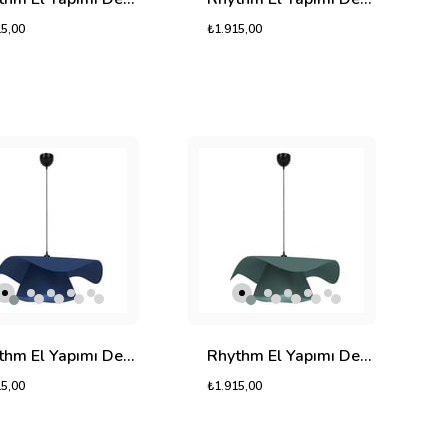
15,00
₺1.915,00
Rhythm El Yapımı Dekoratif Tasarım Jüt Avize L (Mavi, 1050gr.)
Rhythm El Yapımı Dekoratif Tasarım Jüt Avize L (Mint Yeşili, 1050gr.)
15,00
₺1.915,00