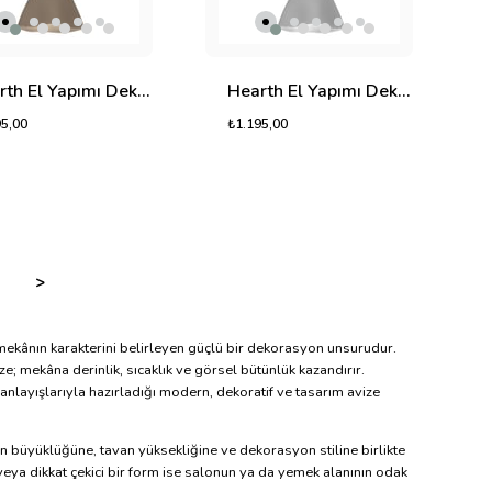
Hearth El Yapımı Dekoratif Tasarım Jüt Avize M (Bej, 450gr.)
Hearth El Yapımı Dekoratif Tasarım Jüt Avize M (Ekru, 450gr.)
95,00
₺1.195,00
>
 mekânın karakterini belirleyen güçlü bir dekorasyon unsurudur.
e; mekâna derinlik, sıcaklık ve görsel bütünlük kazandırır.
anlayışlarıyla hazırladığı modern, dekoratif ve tasarım avize
ın büyüklüğüne, tavan yüksekliğine ve dekorasyon stiline birlikte
eya dikkat çekici bir form ise salonun ya da yemek alanının odak