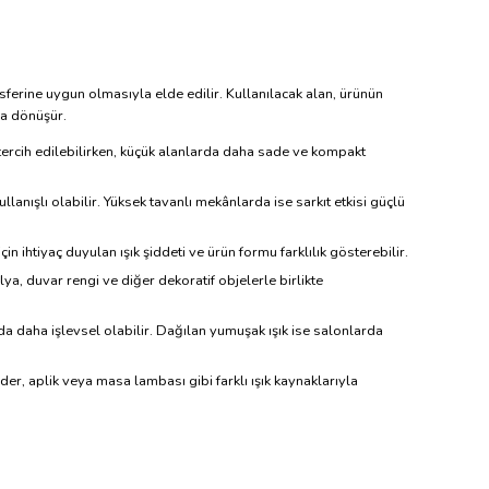
erine uygun olmasıyla elde edilir. Kullanılacak alan, ürünün
na dönüşür.
tercih edilebilirken, küçük alanlarda daha sade ve kompakt
anışlı olabilir. Yüksek tavanlı mekânlarda ise sarkıt etkisi güçlü
n ihtiyaç duyulan ışık şiddeti ve ürün formu farklılık gösterebilir.
a, duvar rengi ve diğer dekoratif objelerle birlikte
a daha işlevsel olabilir. Dağılan yumuşak ışık ise salonlarda
er, aplik veya masa lambası gibi farklı ışık kaynaklarıyla