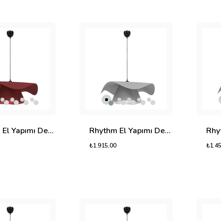
Rhythm El Yapımı Dekoratif Tasarım Jüt Avize L (Kırmızı, 1050gr.)
Rhythm El Yapımı Dekoratif Tasarım Jüt Avize L (Ekru, 1050gr.)
₺1.915,00
₺1.4