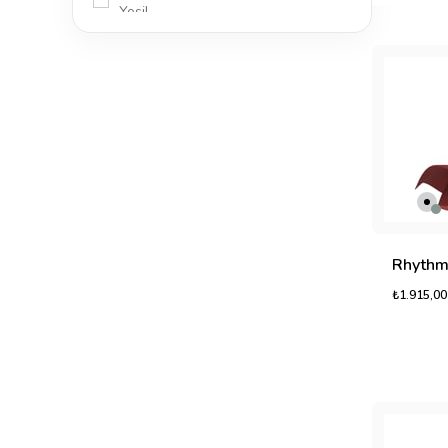
Yeşil
Turuncu-Pembe
Koyu Yeşil - Krem
Koyu Sarı - Açık Kahverengi
₺1.915,00