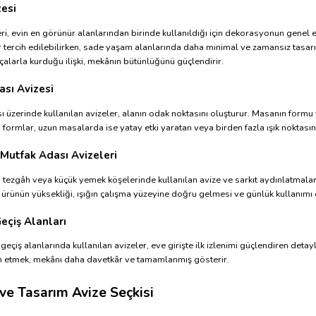
zesi
ri, evin en görünür alanlarından birinde kullanıldığı için dekorasyonun genel 
r tercih edilebilirken, sade yaşam alanlarında daha minimal ve zamansız tasarım
çalarla kurduğu ilişki, mekânın bütünlüğünü güçlendirir.
sı Avizesi
 üzerinde kullanılan avizeler, alanın odak noktasını oluşturur. Masanın formu
formlar, uzun masalarda ise yatay etki yaratan veya birden fazla ışık noktasına
Mutfak Adası Avizeleri
 tezgâh veya küçük yemek köşelerinde kullanılan avize ve sarkıt aydınlatmalar, h
 ürünün yüksekliği, ışığın çalışma yüzeyine doğru gelmesi ve günlük kullanım
eçiş Alanları
 geçiş alanlarında kullanılan avizeler, eve girişte ilk izlenimi güçlendiren det
ih etmek, mekânı daha davetkâr ve tamamlanmış gösterir.
e Tasarım Avize Seçkisi