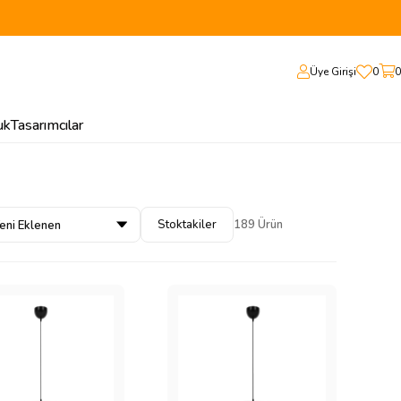
Üye Girişi
0
0
uk
Tasarımcılar
Stoktakiler
189 Ürün