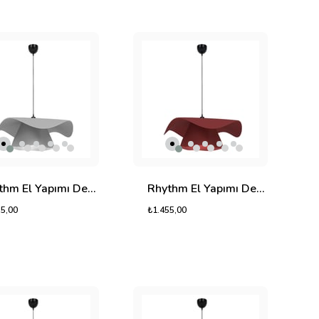
Rhythm El Yapımı Dekoratif Tasarım Jüt Avize M (Ekru, 800gr.)
Rhythm El Yapımı Dekoratif Tasarım Jüt Avize M (Kırmızı, 800gr.)
55,00
₺1.455,00