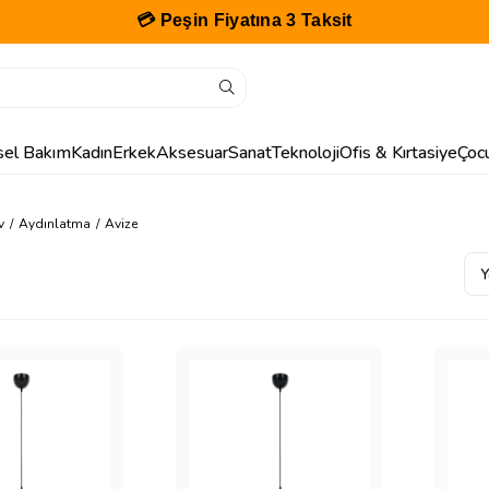
🎁 İlk Siparişe Özel %10 İndirim
isel Bakım
Kadın
Erkek
Aksesuar
Sanat
Teknoloji
Ofis & Kırtasiye
Çoc
v
Aydınlatma
Avize