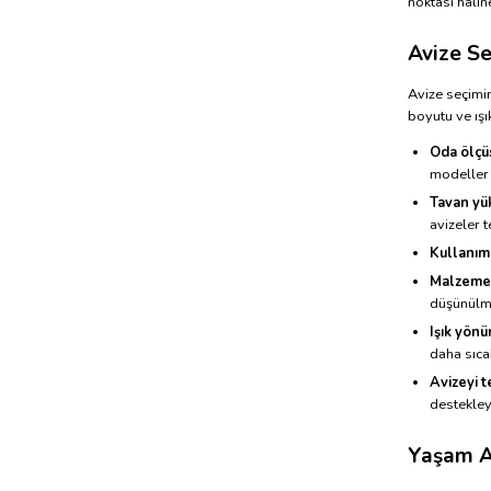
noktası hâline
Avize Se
Avize seçimi
boyutu ve ışı
Oda ölçüs
modeller 
Tavan yük
avizeler t
Kullanım 
Malzeme 
düşünülme
Işık yönü
daha sıca
Avizeyi 
destekleye
Yaşam A