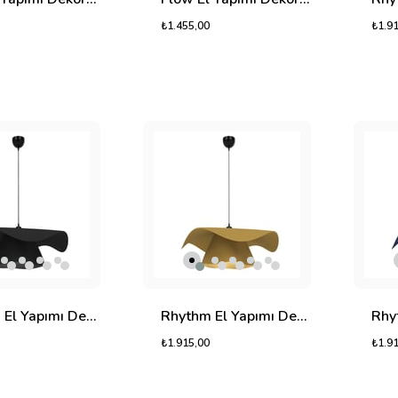
₺1.455,00
₺1.9
Rhythm El Yapımı Dekoratif Tasarım Jüt Avize L (Siyah, 1050gr.)
Rhythm El Yapımı Dekoratif Tasarım Jüt Avize L (Sarı, 1050gr.)
₺1.915,00
₺1.9