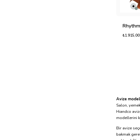
₺1.915,00
Avize model
Salon, yemek 
Hiandco avize
modellerini k
Bir avize seç
bakmak gereki