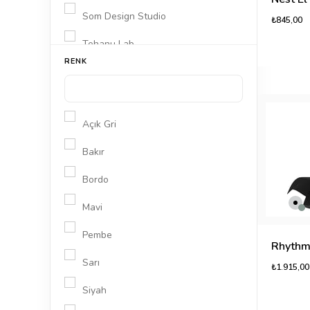
Som Design Studio
₺845,00
Tehanu Lab
RENK
Womo Design
Açık Gri
Bakır
Bordo
Mavi
Pembe
Sarı
₺1.915,00
Siyah