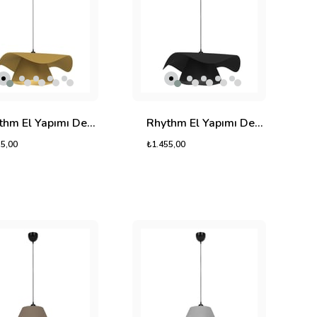
Rhythm El Yapımı Dekoratif Tasarım Jüt Avize M (Sarı, 800gr.)
Rhythm El Yapımı Dekoratif Tasarım Jüt Avize M (Siyah, 800gr.)
55,00
₺1.455,00