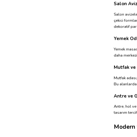
Salon Avi
Salon avizele
çekici formla
dekoratif par
Yemek Oda
Yemek masası
daha merkezi 
Mutfak ve 
Mutfak adası,
Bu alanlarda
Antre ve G
Antre, hol ve
tasarım terc
Modern v