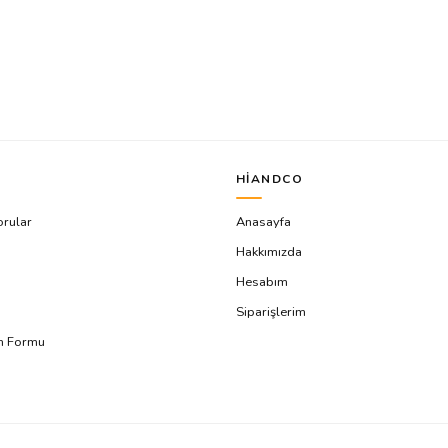
HIANDCO
orular
Anasayfa
Hakkımızda
Hesabım
Siparişlerim
ım Formu