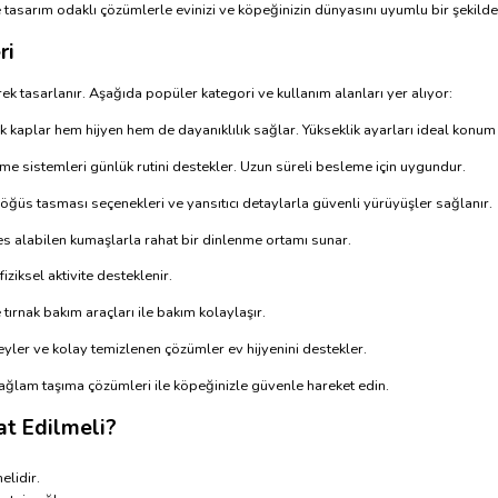
tasarım odaklı çözümlerle evinizi ve köpeğinizin dünyasını uyumlu bir şekilde bi
ri
ek tasarlanır. Aşağıda popüler kategori ve kullanım alanları yer alıyor:
kaplar hem hijyen hem de dayanıklılık sağlar. Yükseklik ayarları ideal konum
me sistemleri günlük rutini destekler. Uzun süreli besleme için uygundur.
öğüs tasması seçenekleri ve yansıtıcı detaylarla güvenli yürüyüşler sağlanır.
efes alabilen kumaşlarla rahat bir dinlenme ortamı sunar.
iziksel aktivite desteklenir.
 tırnak bakım araçları ile bakım kolaylaşır.
eyler ve kolay temizlenen çözümler ev hijyenini destekler.
sağlam taşıma çözümleri ile köpeğinizle güvenle hareket edin.
t Edilmeli?
elidir.