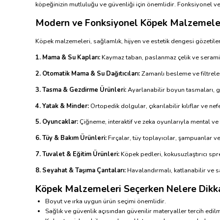
köpeğinizin mutluluğu ve güvenliği için önemlidir. Fonksiyonel ve 
Modern ve Fonksiyonel Köpek Malzemele
Köpek malzemeleri, sağlamlık, hijyen ve estetik dengesi gözetiler
1. Mama & Su Kapları:
Kaymaz taban, paslanmaz çelik ve seramik 
2. Otomatik Mama & Su Dağıtıcıları:
Zamanlı besleme ve filtrele
3. Tasma & Gezdirme Ürünleri:
Ayarlanabilir boyun tasmaları, g
4. Yatak & Minder:
Ortopedik dolgular, çıkarılabilir kılıflar ve n
5. Oyuncaklar:
Çiğneme, interaktif ve zeka oyunlarıyla mental ve f
6. Tüy & Bakım Ürünleri:
Fırçalar, tüy toplayıcılar, şampuanlar ve
7. Tuvalet & Eğitim Ürünleri:
Köpek pedleri, kokusuzlaştırıcı spr
8. Seyahat & Taşıma Çantaları:
Havalandırmalı, katlanabilir ve 
Köpek Malzemeleri Seçerken Nelere Dikka
Boyut ve ırka uygun ürün seçimi önemlidir.
Sağlık ve güvenlik açısından güvenilir materyaller tercih edilm