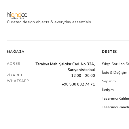
Curated design objects & everyday essentials.
MAĞAZA
DESTEK
ADRES
Sıkça Sorulan S
Tarabya Mah. Şalcıkır Cad. No 32A,
Sarıyer/İstanbul
İade & Değişim
ZIYARET
12:00 – 20:00
WHATSAPP
Sepetim
+90 530 832 74 71
İletişim
Tasarımcı Katıl
Tasarımcı Paneli