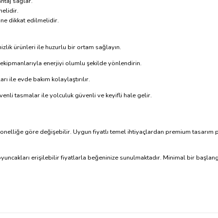
ntaj sağlar.
elidir.
ne dikkat edilmelidir.
lik ürünleri ile huzurlu bir ortam sağlayın.
kipmanlarıyla enerjiyi olumlu şekilde yönlendirin.
ı ile evde bakım kolaylaştırılır.
enli tasmalar ile yolculuk güvenli ve keyifli hale gelir.
siyonelliğe göre değişebilir. Uygun fiyatlı temel ihtiyaçlardan premium tasarı
yuncakları erişilebilir fiyatlarla beğeninize sunulmaktadır. Minimal bir başl