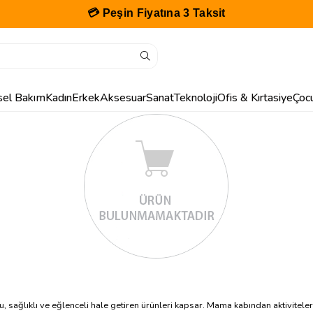
💳 Peşin Fiyatına 3 Taksit
isel Bakım
Kadın
Erkek
Aksesuar
Sanat
Teknoloji
Ofis & Kırtasiye
Çoc
u, sağlıklı ve eğlenceli hale getiren ürünleri kapsar. Mama kabından aktivite