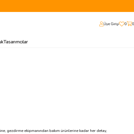
Üye Girişi
0
0
uk
Tasarımcılar
lerine, gezdirme ekipmanından bakım ürünlerine kadar her detay,