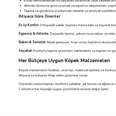
Kolay temizlenebilen ve dayanıklı tasarımlar uzun vadede ava
Aktivite düzeyine göre oyuncak ve egzersiz ekipmanları seçilm
Taşıma ve gezdirme ürünlerinde rahatlık ve emniyet özellikleri
İhtiyaca Göre Öneriler
Ev İçi Konfor:
Ortopedik yatak, kaymaz mama kabı ve hijyenik temiz
Egzersiz & Aktivite:
Dayanıklı tasma, çekme oyuncakları ve zeka e
Bakım & Temizlik:
Nazik şampuan, fırça ve tüy toplama aksesuarlar
Seyahat:
Konforlu taşıma çözümleri, katlanabilir su kapları ve güv
Her Bütçeye Uygun Köpek Malzemeleri
Köpek malzemeleri fiyatları; ürün tipi, materyal kalitesi ve fonk
ihtiyaca ve bütçeye hitap eden çözümler sunar.
Dayanıklı mama kapları, konforlu yataklar, şık tasma ve eğlence o
Collective her köpeğe uygun çözümlerle evinize değer katar.