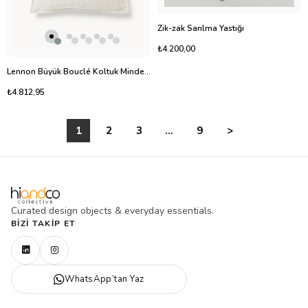
Zik-zak Sarılma Yastığı
₺4.200,00
Lennon Büyük Bouclé Koltuk Minderi 60x60 cm Dokulu Tasarım
₺4.812,95
1
2
3
...
9
>
Curated design objects & everyday essentials.
BIZI TAKIP ET
WhatsApp’tan Yaz