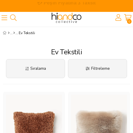
🎁 İlk Siparişe Özel %10 İndirim
0
Ev Tekstili
Ev Tekstili
Sıralama
Filtreleme