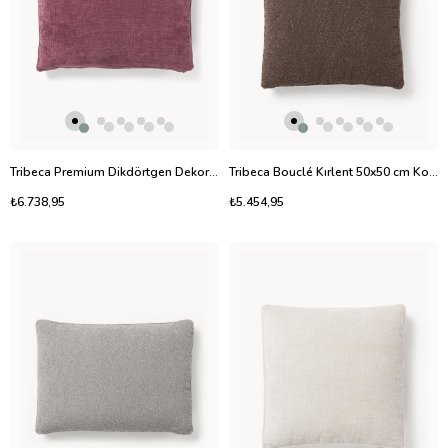
Tribeca Premium Dikdörtgen Dekoratif Kırlent 50x70 cm
Tribeca Bouclé Kırlent 50x50 cm Koyu Kahverengi
₺6.738,95
₺5.454,95