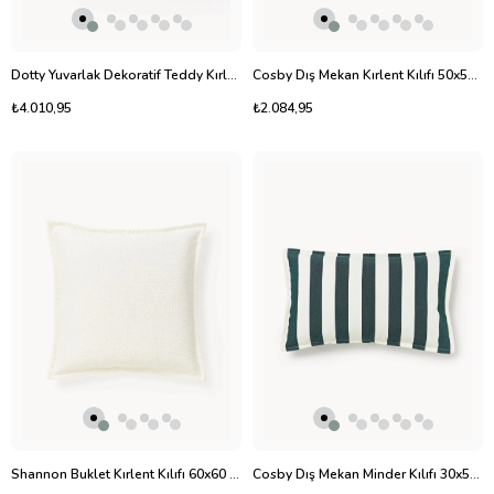
Dotty Yuvarlak Dekoratif Teddy Kırlent Krem Beyaz 30 cm
Cosby Dış Mekan Kırlent Kılıfı 50x50 cm Çizgili Su İtici
₺4.010,95
₺2.084,95
Shannon Buklet Kırlent Kılıfı 60x60 cm
Cosby Dış Mekan Minder Kılıfı 30x50cm Çizgili Su İtici