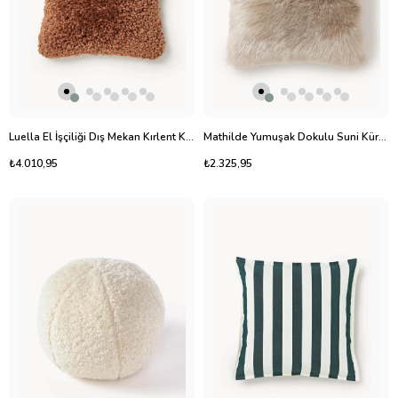
Luella El İşçiliği Dış Mekan Kırlent Kılıfı 50x50 cm Terakota
Mathilde Yumuşak Dokulu Suni Kürk Kırlent Kılıfı 40x40 cm
₺4.010,95
₺2.325,95