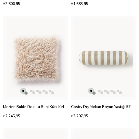
₺2.806,95
₺1.683,95
Morten Bukle Dokulu Suni Kürk Kırlent Kılıfı 40x40 cm
Cosby Dış Mekan Boyun Yastığı 57 cm Su İtici
₺2.245,95
₺3.207,95