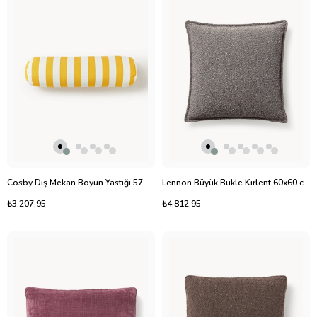
Cosby Dış Mekan Boyun Yastığı 57 cm Şık Çizgili Tasarım
Lennon Büyük Bukle Kırlent 60x60 cm Lüks Dekoratif Yastık
₺3.207,95
₺4.812,95