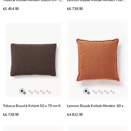
Tribeca Koltuk Minderi 50x50 cm - Lüks Dokulu Dekoratif Kırlent
Lennon Büyük Koltuk Minderi 70x70 cm
₺5.454,95
₺6.738,95
Tribeca Bouclé Kırlent 50 x 70 cm Koyu Kahverengi
Lennon Büyük Koltuk Minderi, 60 x 60 cm
₺6.738,95
₺4.812,95