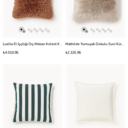
Luella El İşçiliği Dış Mekan Kırlent Kılıfı 50x50 cm Terakota
Mathilde Yumuşak Dokulu Suni Kürk Kırlent Kılıfı 40x40 cm
₺4.010,95
₺2.325,95