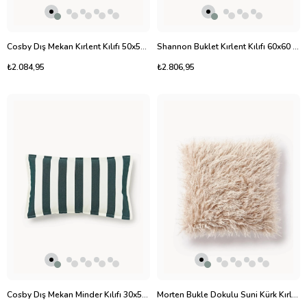
Cosby Dış Mekan Kırlent Kılıfı 50x50 cm Çizgili Su İtici
Shannon Buklet Kırlent Kılıfı 60x60 cm
₺2.084,95
₺2.806,95
Cosby Dış Mekan Minder Kılıfı 30x50cm Çizgili Su İtici
Morten Bukle Dokulu Suni Kürk Kırlent Kılıfı 40x40 cm