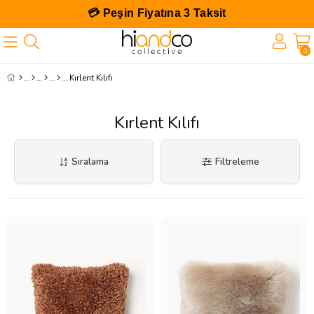
💳 Peşin Fiyatına 3 Taksit
0
Kırlent Kılıfı
Kırlent Kılıfı
Sıralama
Filtreleme