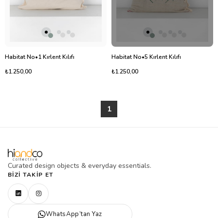
Habitat No•1 Kırlent Kılıfı
Habitat No•5 Kırlent Kılıfı
₺1.250,00
₺1.250,00
1
Curated design objects & everyday essentials.
BIZI TAKIP ET
WhatsApp’tan Yaz