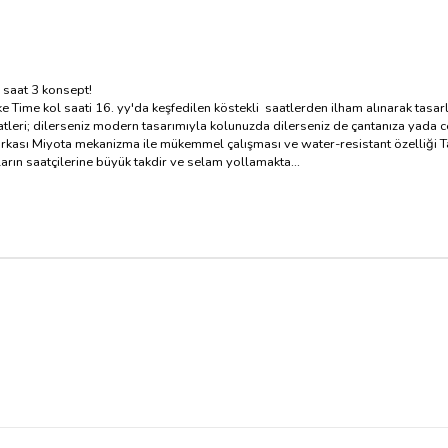
r saat 3 konsept!
ke Time kol saati 16. yy'da keşfedilen köstekli saatlerden ilham alınarak tasa
atleri; dilerseniz modern tasarımıyla kolunuzda dilerseniz de çantanıza yada ce
rkası Miyota mekanizma ile mükemmel çalışması ve water-resistant özelliği T
ların saatçilerine büyük takdir ve selam yollamakta...