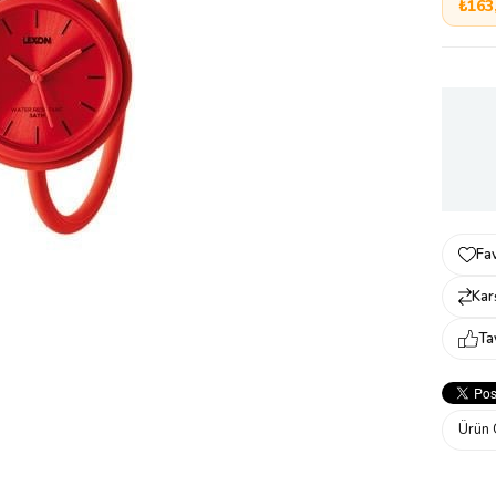
₺163
Fav
Karş
Ta
Ürün 