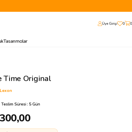
Üye Girişi
0
0
uk
Tasarımcılar
e Time Original
Lexon
 Teslim Süresi
:
5 Gün
.300,00