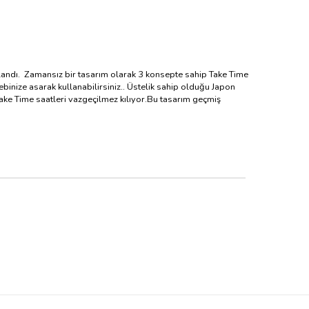
rlandı. Zamansız bir tasarım olarak 3 konsepte sahip Take Time
binize asarak kullanabilirsiniz.. Üstelik sahip olduğu Japon
ake Time saatleri vazgeçilmez kılıyor.Bu tasarım geçmiş