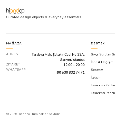
Curated design objects & everyday essentials.
MAĞAZA
DESTEK
ADRES
Sıkça Sorulan S
Tarabya Mah. Şalcıkır Cad. No 32A,
Sarıyer/İstanbul
İade & Değişim
ZIYARET
12:00 – 20:00
WHATSAPP
Sepetim
+90 530 832 74 71
İletişim
Tasarımcı Katıl
Tasarımcı Paneli
©
2026
Hiandco. Tüm hakları saklıdır.