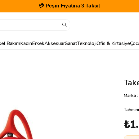
💳 Peşin Fiyatına 3 Taksit
isel Bakım
Kadın
Erkek
Aksesuar
Sanat
Teknoloji
Ofis & Kırtasiye
Çoc
Tak
Marka
:
Tahmini
₺1