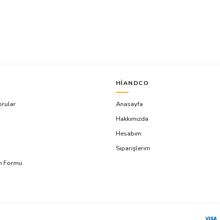
HIANDCO
orular
Anasayfa
Hakkımızda
Hesabım
Siparişlerim
ım Formu