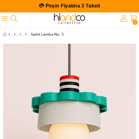
💳 Peşin Fiyatına 3 Taksit
0
Sarkıt Lamba No. 3