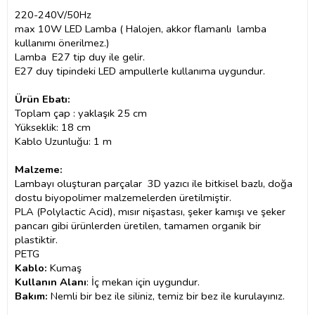
220-240V/50Hz
max 10W LED Lamba ( Halojen, akkor flamanlı lamba
kullanımı önerilmez.)
Lamba E27 tip duy ile gelir.
E27 duy tipindeki LED ampullerle kullanıma uygundur.
Ürün Ebatı:
Toplam çap : yaklaşık 25 cm
Yükseklik: 18 cm
Kablo Uzunluğu: 1 m
Malzeme:
Lambayı oluşturan parçalar 3D yazıcı ile bitkisel bazlı, doğa
dostu biyopolimer malzemelerden üretilmiştir.
PLA (Polylactic Acid), mısır nişastası, şeker kamışı ve şeker
pancarı gibi ürünlerden üretilen, tamamen organik bir
plastiktir.
PETG
Kablo:
Kumaş
Kullanın Alanı
: İç mekan için uygundur.
Bakım:
Nemli bir bez ile siliniz, temiz bir bez ile kurulayınız.