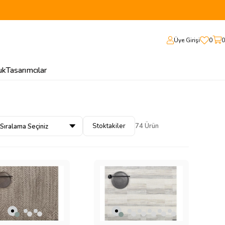
Üye Girişi
0
0
uk
Tasarımcılar
Stoktakiler
74 Ürün