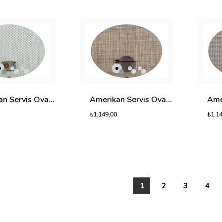
Amerikan Servis Oval Lino
Amerikan Servis Oval Magna
₺1.149,00
₺1.1
1
2
3
4