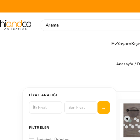
Ev
Yaşam
Kiş
Anasayfa
D
FIYAT ARALIĞI
FILTRELER
İndirimli Ürünler