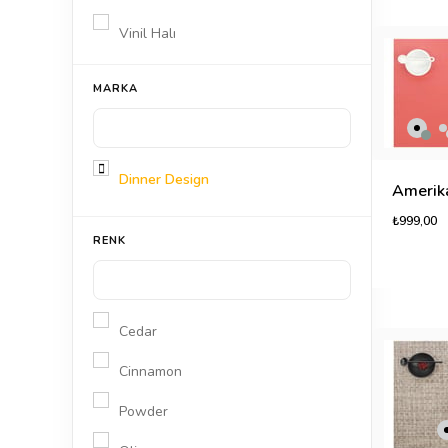
Vinil Halı
Sofra & Mutfak
MARKA
Ev
Dinner Design
Ev Tekstili
₺999,00
Yaşam
RENK
Cedar
Cinnamon
Powder