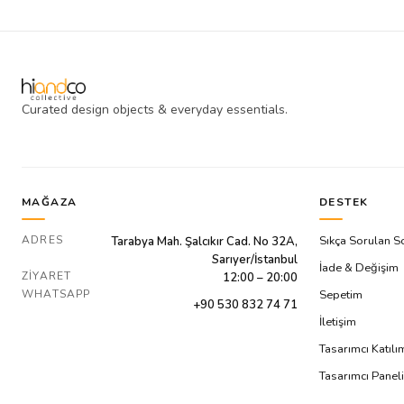
Curated design objects & everyday essentials.
MAĞAZA
DESTEK
ADRES
Sıkça Sorulan S
Tarabya Mah. Şalcıkır Cad. No 32A,
Sarıyer/İstanbul
İade & Değişim
ZIYARET
12:00 – 20:00
WHATSAPP
Sepetim
+90 530 832 74 71
İletişim
Tasarımcı Katıl
Tasarımcı Paneli