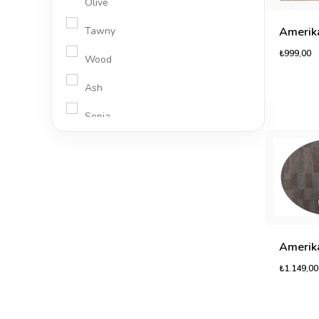
Olive
Tawny
₺999,00
Wood
Ash
Sepia
Fossil
Rhino
Alder
Bamboo
Beige
₺1.149,00
Chestnut
Espresso