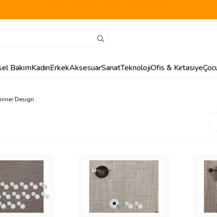
🎁 İlk Siparişe Özel %10 İndirim
isel Bakım
Kadın
Erkek
Aksesuar
Sanat
Teknoloji
Ofis & Kırtasiye
Çoc
inner Design