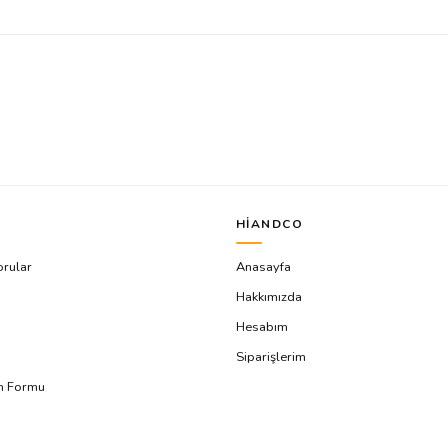
HIANDCO
orular
Anasayfa
Hakkımızda
Hesabım
Siparişlerim
ım Formu