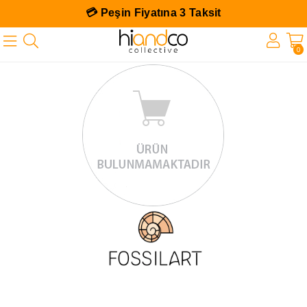
💳 Peşin Fiyatına 3 Taksit
0