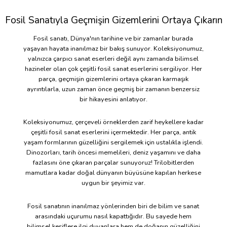
Fosil Sanatıyla Geçmişin Gizemlerini Ortaya Çıkarın
Fosil sanatı, Dünya'nın tarihine ve bir zamanlar burada
yaşayan hayata inanılmaz bir bakış sunuyor. Koleksiyonumuz,
yalnızca çarpıcı sanat eserleri değil aynı zamanda bilimsel
hazineler olan çok çeşitli fosil sanat eserlerini sergiliyor. Her
parça, geçmişin gizemlerini ortaya çıkaran karmaşık
ayrıntılarla, uzun zaman önce geçmiş bir zamanın benzersiz
bir hikayesini anlatıyor.
Koleksiyonumuz, çerçeveli örneklerden zarif heykellere kadar
çeşitli fosil sanat eserlerini içermektedir. Her parça, antik
yaşam formlarının güzelliğini sergilemek için ustalıkla işlendi.
Dinozorları, tarih öncesi memelileri, deniz yaşamını ve daha
fazlasını öne çıkaran parçalar sunuyoruz! Trilobitlerden
mamutlara kadar doğal dünyanın büyüsüne kapılan herkese
uygun bir şeyimiz var.
Fosil sanatının inanılmaz yönlerinden biri de bilim ve sanat
arasındaki uçurumu nasıl kapattığıdır. Bu sayede hem
bilimsel keşiflere ilgi duyanlara hem de doğanın güzelliğini