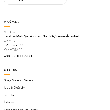
MAĞAZA
ADRES
Tarabya Mah. Şalcıkır Cad. No 32A, Sarıyer/İstanbul
ZIYARET
12:00 – 20:00
WHATSAPP
+90 530 832 74 71
DESTEK
Sıkça Sorulan Sorular
İade & Değişim
Sepetim
İletişim
Tasarımcı Katılım Formu