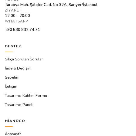
Tarabya Mah. Şalcıkır Cad. No 32A, Sarıyer/İstanbul
ZIYARET
12:00 – 20:00
WHATSAPP
+90 530 832 74 71
DESTEK
Sıkça Sorulan Sorular
İade & Değişim
Sepetim
İletişim
Tasarımcı Katılım Formu
Tasarımcı Paneli
HIANDCO
Anasayfa