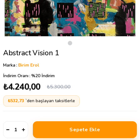
Abstract Vision 1
Marka
:
Birim Erol
İndirim Oranı
:
%
20
İndirim
₺4.240,00
₺5.300,00
₺532,73
`den başlayan taksitlerle