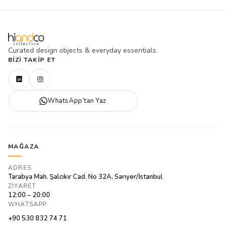
Curated design objects & everyday essentials.
BIZI TAKIP ET
WhatsApp’tan Yaz
MAĞAZA
ADRES
Tarabya Mah. Şalcıkır Cad. No 32A, Sarıyer/İstanbul
ZIYARET
12:00 – 20:00
WHATSAPP
+90 530 832 74 71