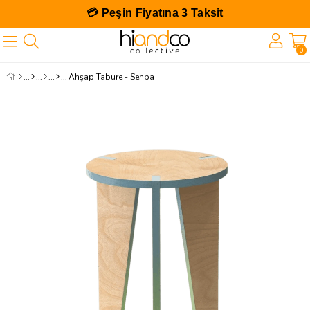
💳 Peşin Fiyatına 3 Taksit
0
Ahşap Tabure - Sehpa