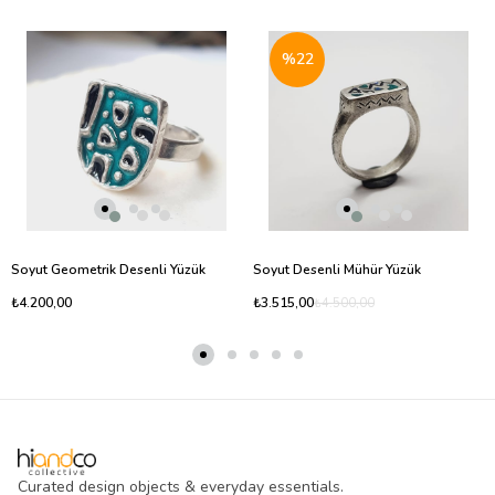
%22
Soyut Geometrik Desenli Yüzük
Soyut Desenli Mühür Yüzük
₺4.200,00
₺3.515,00
₺4.500,00
Curated design objects & everyday essentials.