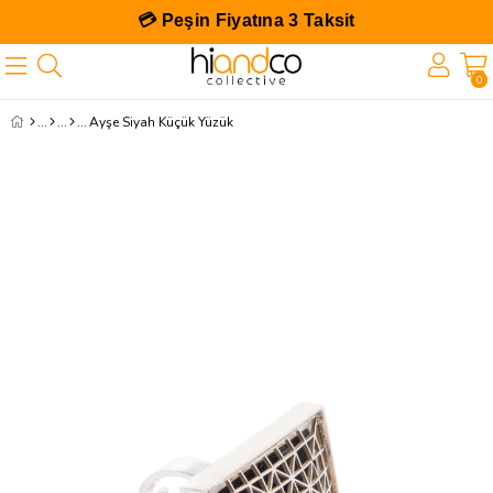
💳 Peşin Fiyatına 3 Taksit
0
Ayşe Siyah Küçük Yüzük