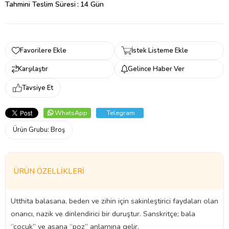
Tahmini Teslim Süresi
:
14 Gün
Favorilere Ekle
İstek Listeme Ekle
Karşılaştır
Gelince Haber Ver
Tavsiye Et
WhatsApp
Telegram
Ürün Grubu:
Broş
ÜRÜN ÖZELLIKLERI
Utthita balasana, beden ve zihin için sakinleştirici faydaları olan
onarıcı, nazik ve dinlendirici bir duruştur. Sanskritçe; bala
“çocuk” ve asana “poz” anlamına gelir.