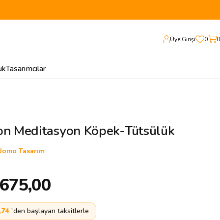
Üye Girişi
0
0
uk
Tasarımcılar
on Meditasyon Köpek-Tütsülük
Jomo Tasarım
.675,00
,74
`den başlayan taksitlerle