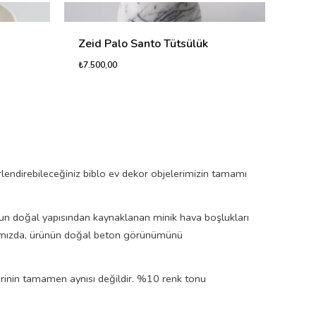
Zeid Palo Santo Tütsülük
Krug
₺7.500,00
₺3.10
lendirebileceğiniz biblo ev dekor objelerimizin tamamı
nun doğal yapısından kaynaklanan minik hava boşlukları
arımızda, ürünün doğal beton görünümünü
ğerinin tamamen aynısı değildir. %10 renk tonu