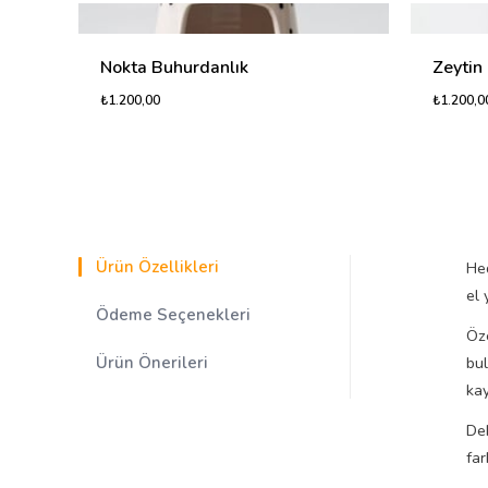
Nokta Buhurdanlık
Zeytin
₺1.200,00
₺1.200,0
Ürün Özellikleri
Hed
el 
Ödeme Seçenekleri
Öze
Ürün Önerileri
bu
kay
Dek
far