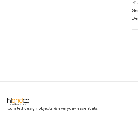
Yük
Gen
Der
Curated design objects & everyday essentials.