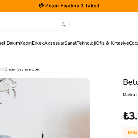
💳 Peşin Fiyatına 3 Taksit
isel Bakım
Kadın
Erkek
Aksesuar
Sanat
Teknoloji
Ofis & Kırtasiye
Çoc
< < Önceki Sayfaya Dön
Bet
Marka
:
₺3
₺461