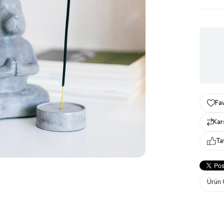
Fav
Karş
Ta
Ürün 