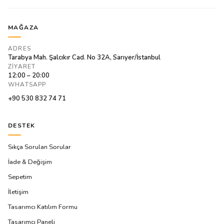
MAĞAZA
ADRES
Tarabya Mah. Şalcıkır Cad. No 32A, Sarıyer/İstanbul
ZIYARET
12:00 – 20:00
WHATSAPP
+90 530 832 74 71
DESTEK
Sıkça Sorulan Sorular
İade & Değişim
Sepetim
İletişim
Tasarımcı Katılım Formu
Tasarımcı Paneli