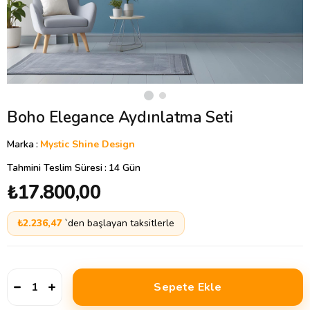
Boho Elegance Aydınlatma Seti
Marka
:
Mystic Shine Design
Tahmini Teslim Süresi
:
14 Gün
₺17.800,00
₺2.236,47
`den başlayan taksitlerle