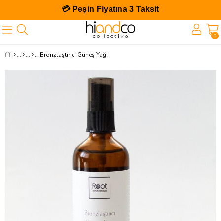
💳 Peşin Fiyatına 3 Taksit
0
Bronzlaştırıcı Güneş Yağı