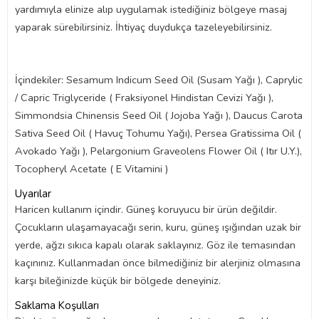
yardımıyla elinize alıp uygulamak istediğiniz bölgeye masaj
yaparak sürebilirsiniz. İhtiyaç duydukça tazeleyebilirsiniz.
İçindekiler: Sesamum Indicum Seed Oil (Susam Yağı ), Caprylic
/ Capric Triglyceride ( Fraksiyonel Hindistan Cevizi Yağı ),
Simmondsia Chinensis Seed Oil ( Jojoba Yağı ), Daucus Carota
Sativa Seed Oil ( Havuç Tohumu Yağı), Persea Gratissima Oil (
Avokado Yağı ), Pelargonium Graveolens Flower Oil ( Itır U.Y.),
Tocopheryl Acetate ( E Vitamini )
Uyarılar
Haricen kullanım içindir. Güneş koruyucu bir ürün değildir.
Çocukların ulaşamayacağı serin, kuru, güneş ışığından uzak bir
yerde, ağzı sıkıca kapalı olarak saklayınız. Göz ile temasından
kaçınınız. Kullanmadan önce bilmediğiniz bir alerjiniz olmasına
karşı bileğinizde küçük bir bölgede deneyiniz.
Saklama Koşulları