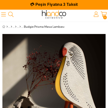
💳 Peşin Fiyatına 3 Taksit
0
Budgie Prisma Masa Lambası