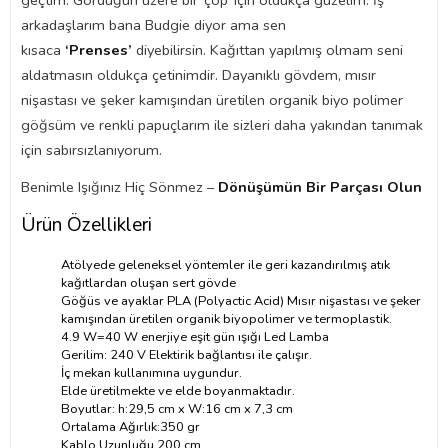
geçtim. Gördüğün üzere bir ‘çöp’ için oldukça güzelim. İş
arkadaşlarım bana Budgie diyor ama sen
kısaca
‘Prenses’
diyebilirsin. Kağıttan yapılmış olmam seni
aldatmasın oldukça çetinimdir. Dayanıklı gövdem, mısır
nişastası ve şeker kamışından üretilen organik biyo polimer
göğsüm ve renkli papuçlarım ile sizleri daha yakından tanımak
için sabırsızlanıyorum.
Benimle Işığınız Hiç Sönmez –
Dönüşümün Bir Parçası Olun
Ürün Özellikleri
Atölyede geleneksel yöntemler ile geri kazandırılmış atık
kağıtlardan oluşan sert gövde
Göğüs ve ayaklar PLA (Polyactic Acid) Mısır nişastası ve şeker
kamışından üretilen organik biyopolimer ve termoplastik.
4.9 W=40 W enerjiye eşit gün ışığı Led Lamba
Gerilim: 240 V Elektirik bağlantısı ile çalışır.
İç mekan kullanımına uygundur.
Elde üretilmekte ve elde boyanmaktadır.
Boyutlar: h:29,5 cm x W:16 cm x 7,3 cm
Ortalama Ağırlık:350 gr
Kablo Uzunluğu 200 cm