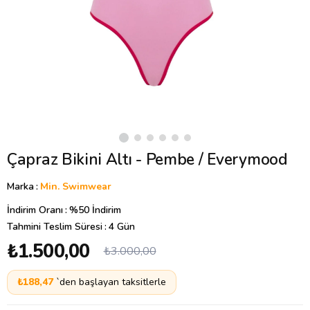
Çapraz Bikini Altı - Pembe / Everymood
Marka
:
Min. Swimwear
İndirim Oranı
:
%
50
İndirim
Tahmini Teslim Süresi
:
4 Gün
₺1.500,00
₺3.000,00
₺188,47
`den başlayan taksitlerle