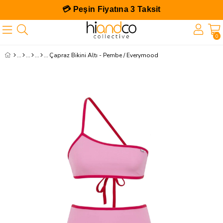
💳 Peşin Fiyatına 3 Taksit
0
Çapraz Bikini Altı - Pembe / Everymood