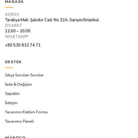
MAĞAZA
ADRES
Tarabya Mah. Şalcıkır Cad. No 32A, Sarıyer/İstanbul
ZIYARET
12:00 – 20:00
WHATSAPP
+90 530 832 74 71
DESTEK
Sıkça Sorulan Sorular
İade & Değişim
Sepetim
İletişim
Tasarımcı Katılım Formu
Tasarımcı Paneli
HIANDCO