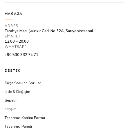
MAĞAZA
ADRES
Tarabya Mah. Şalcıkır Cad. No 32A, Sarıyer/İstanbul
ZIYARET
12:00 – 20:00
WHATSAPP
+90 530 832 74 71
DESTEK
Sıkça Sorulan Sorular
İade & Değişim
Sepetim
İletişim
Tasarımcı Katılım Formu
Tasarımcı Paneli