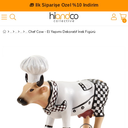
🎁 İlk Siparişe Özel %10 İndirim
0
Chef Cow - El Yapımı Dekoratif İnek Figürü