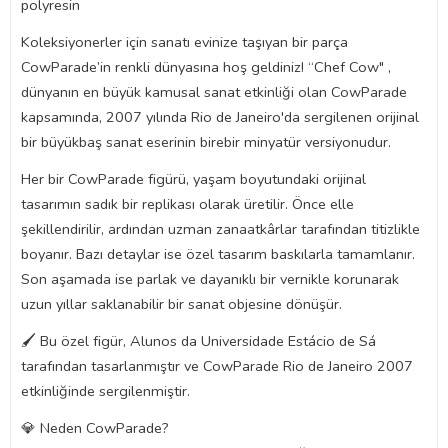
polyresin
Koleksiyonerler için sanatı evinize taşıyan bir parça
CowParade’in renkli dünyasına hoş geldiniz! “Chef Cow" ,
dünyanın en büyük kamusal sanat etkinliği olan CowParade
kapsamında, 2007 yılında Rio de Janeiro'da sergilenen orijinal
bir büyükbaş sanat eserinin birebir minyatür versiyonudur.
Her bir CowParade figürü, yaşam boyutundaki orijinal
tasarımın sadık bir replikası olarak üretilir. Önce elle
şekillendirilir, ardından uzman zanaatkârlar tarafından titizlikle
boyanır. Bazı detaylar ise özel tasarım baskılarla tamamlanır.
Son aşamada ise parlak ve dayanıklı bir vernikle korunarak
uzun yıllar saklanabilir bir sanat objesine dönüşür.
🖌️ Bu özel figür, Alunos da Universidade Estácio de Sá
tarafından tasarlanmıştır ve CowParade Rio de Janeiro 2007
etkinliğinde sergilenmiştir.
💎 Neden CowParade?