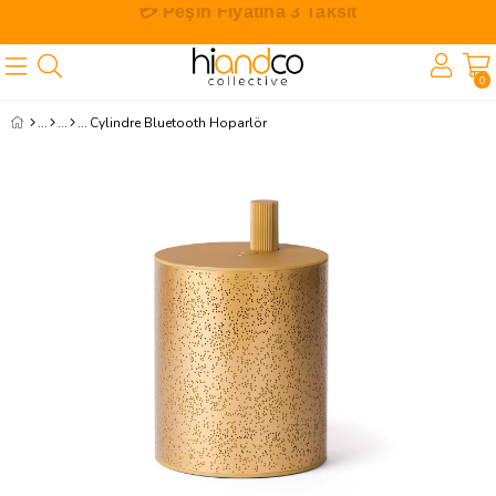
🎁 İlk Siparişe Özel %10 İndirim
0
Cylindre Bluetooth Hoparlör