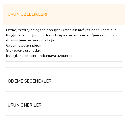
ÜRÜN ÖZELLIKLERI
Defne, mitolojide ağaca dönüşen Defne’nin hikâyesinden ilham alır.
Kaçışın ve dönüşümün izlerini taşıyan bu formlar, doğanın zamansız
dokunuşunu her yuduma taşır.
6x6cm ölçülerindedir
Stoneware ürünüdür,
bulaşık makinesinde yıkamaya uygundur
ÖDEME SEÇENEKLERI
ÜRÜN ÖNERILERI