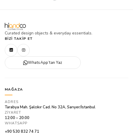
Curated design objects & everyday essentials.
BIZI TAKIP ET
WhatsApp’tan Yaz
MAĞAZA
ADRES
Tarabya Mah. Şalcıkır Cad. No 32A, Sarıyer/İstanbul
ZIYARET
12:00 – 20:00
WHATSAPP
+90 530 832 74 71