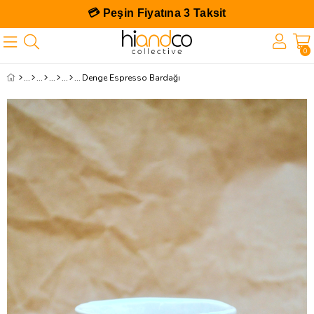
💳 Peşin Fiyatına 3 Taksit
0
Denge Espresso Bardağı