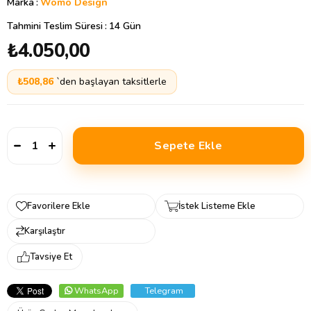
Marka
:
Womo Design
Tahmini Teslim Süresi
:
14 Gün
₺4.050,00
₺508,86
`den başlayan taksitlerle
Favorilere Ekle
İstek Listeme Ekle
Karşılaştır
Tavsiye Et
WhatsApp
Telegram