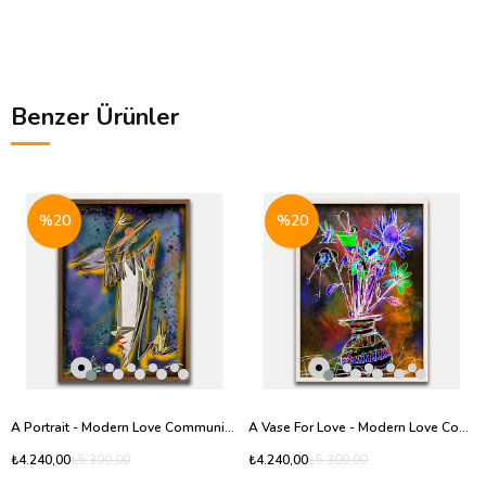
Benzer Ürünler
%20
%20
A Portrait - Modern Love Community - Baskı
A Vase For Love - Modern Love Community - Baskı
₺4.240,00
₺4.240,00
₺5.300,00
₺5.300,00