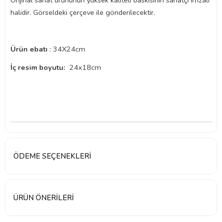
Orijinal sanat ürününün yüksek kaliteli baskısının sanatçı imzalı
halidir. Görseldeki çerçeve ile gönderilecektir.
Ürün ebatı
: 34X24cm
İç resim boyutu:
24x18cm
ÖDEME SEÇENEKLERI
ÜRÜN ÖNERILERI