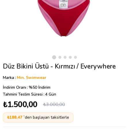
Düz Bikini Üstü - Kırmızı / Everywhere
Marka
:
Min. Swimwear
İndirim Oranı
:
%
50
İndirim
Tahmini Teslim Süresi
:
4 Gün
₺1.500,00
₺3.000,00
₺188,47
`den başlayan taksitlerle