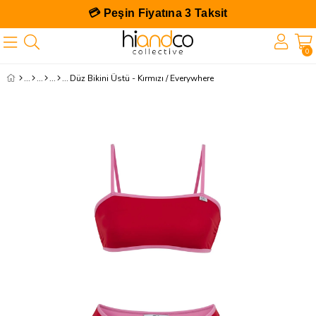
💳 Peşin Fiyatına 3 Taksit
0
Düz Bikini Üstü - Kırmızı / Everywhere