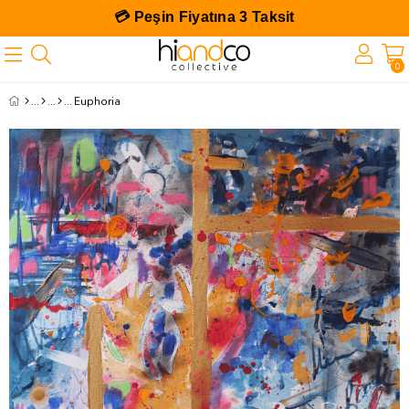
🎁 İlk Siparişe Özel %10 İndirim
0
Euphoria