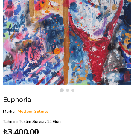
Euphoria
Marka
:
Meltem Gülmez
Tahmini Teslim Süresi
:
14 Gün
₺3.400,00