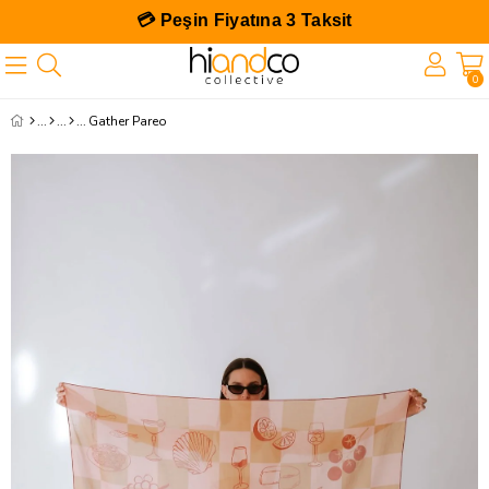
💳 Peşin Fiyatına 3 Taksit
0
Gather Pareo