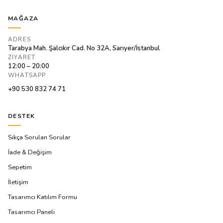
MAĞAZA
ADRES
Tarabya Mah. Şalcıkır Cad. No 32A, Sarıyer/İstanbul
ZIYARET
12:00 – 20:00
WHATSAPP
+90 530 832 74 71
DESTEK
Sıkça Sorulan Sorular
İade & Değişim
Sepetim
İletişim
Tasarımcı Katılım Formu
Tasarımcı Paneli