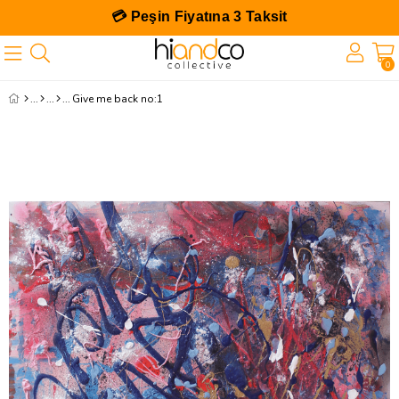
💳 Peşin Fiyatına 3 Taksit
0
Give me back no:1