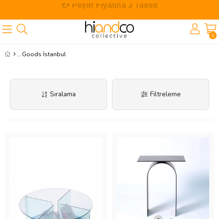
🎁 İlk Siparişe Özel %10 İndirim
0
Goods İstanbul
Sıralama
Filtreleme