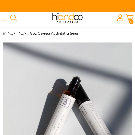
🎁 İlk Siparişe Özel %10 İndirim
0
Göz Çevresi Aydınlatıcı Serum