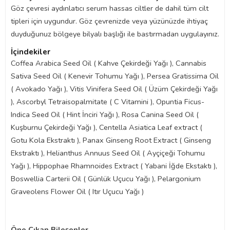
Göz çevresi aydınlatıcı serum hassas ciltler de dahil tüm cilt
tipleri için uygundur. Göz çevrenizde veya yüzünüzde ihtiyaç
duyduğunuz bölgeye bilyalı başlığı ile bastırmadan uygulayınız.
İçindekiler
Coffea Arabica Seed Oil ( Kahve Çekirdeği Yağı ), Cannabis
Sativa Seed Oil ( Kenevir Tohumu Yağı ), Persea Gratissima Oil
( Avokado Yağı ), Vitis Vinifera Seed Oil ( Üzüm Çekirdeği Yağı
), Ascorbyl Tetraisopalmitate ( C Vitamini ), Opuntia Ficus-
Indica Seed Oil ( Hint İnciri Yağı ), Rosa Canina Seed Oil (
Kuşburnu Çekirdeği Yağı ), Centella Asiatica Leaf extract (
Gotu Kola Ekstraktı ), Panax Ginseng Root Extract ( Ginseng
Ekstraktı ), Helianthus Annuus Seed Oil ( Ayçiçeği Tohumu
Yağı ), Hippophae Rhamnoides Extract ( Yabani İğde Ekstaktı ),
Boswellia Carterii Oil ( Günlük Uçucu Yağı ), Pelargonium
Graveolens Flower Oil ( Itır Uçucu Yağı )
Öne Çıkan Bileşenler