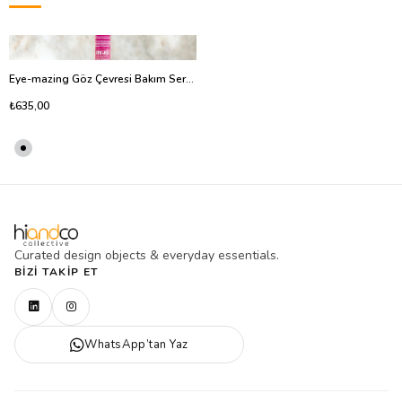
Eye-mazing Göz Çevresi Bakım Serumu Ahududu&Papatya
₺635,00
Curated design objects & everyday essentials.
BIZI TAKIP ET
WhatsApp’tan Yaz