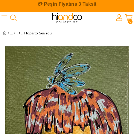
🎁 İlk Siparişe Özel %10 İndirim
0
Hope to See You