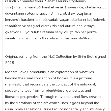
resimli bir manifestodur. Sanat eserinin çizgilerinin
titreşimlerinin yarattığı hareket ve akış sayesinde, olağan vücut
duyumlarının ötesine geçer. Birim Erol, diziyi oluşturan
benzersiz karakterlerin dünyadaki yaşam alanlarını keşfederek,
tesadüfen ve sezgisel olarak zihinsel durumlarını ortaya
çıkarıyor. Bu yolculuk sırasında seriyi oluşturan her portre,
sanatçının gözünden aşkın ruhsal bir tasvirini oluşturur.
Original painting from the MLC Collection by Birim Erol, signed
2025
Modern Love Community is an exploration of what lies
beyond the usual conception of bodies. It is a pictorial
manifesto that reconsiders the concept of the individual,
society and love from an identityless, genderless and
liberated perspective. Through movement and flow created
by the vibrations of the art work’s lines it goes beyond the
usual body sensations. Birim Erol coincidentally and intuitively