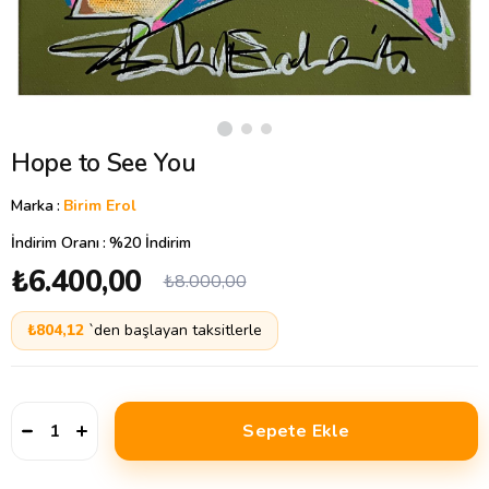
Hope to See You
Marka
:
Birim Erol
İndirim Oranı
:
%
20
İndirim
₺6.400,00
₺8.000,00
₺804,12
`den başlayan taksitlerle