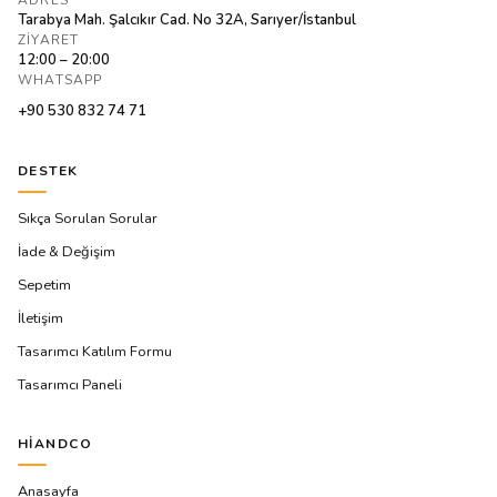
Tarabya Mah. Şalcıkır Cad. No 32A, Sarıyer/İstanbul
ZIYARET
12:00 – 20:00
WHATSAPP
+90 530 832 74 71
DESTEK
Sıkça Sorulan Sorular
İade & Değişim
Sepetim
İletişim
Tasarımcı Katılım Formu
Tasarımcı Paneli
HIANDCO
Anasayfa