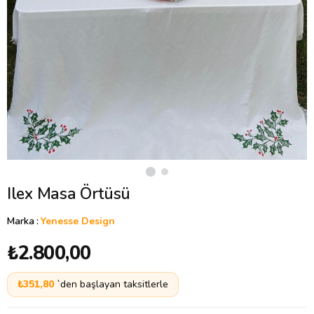
Ilex Masa Örtüsü
Marka
:
Yenesse Design
₺2.800,00
₺351,80
`den başlayan taksitlerle