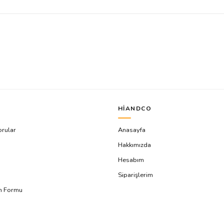
HIANDCO
orular
Anasayfa
Hakkımızda
Hesabım
Siparişlerim
ım Formu