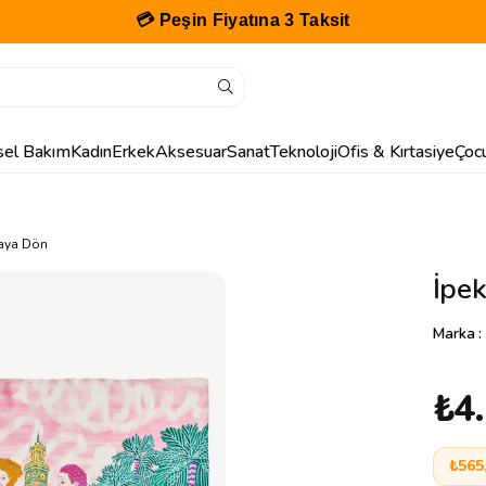
💳 Peşin Fiyatına 3 Taksit
isel Bakım
Kadın
Erkek
Aksesuar
Sanat
Teknoloji
Ofis & Kırtasiye
Çoc
faya Dön
İpe
Marka
:
₺4
₺565