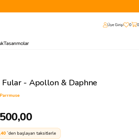
Üye Girişi
0
0
uk
Tasarımcılar
k Fular - Apollon & Daphne
Parrmuse
.500,00
,40
`den başlayan taksitlerle