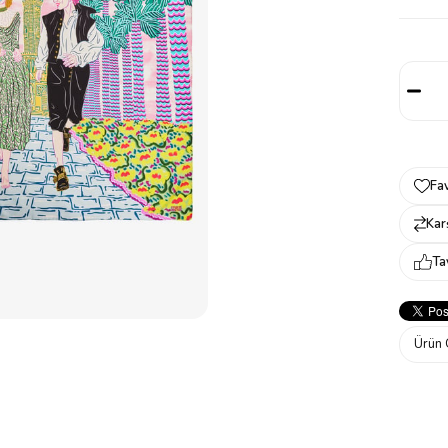
Fav
Karş
Ta
Ürün 