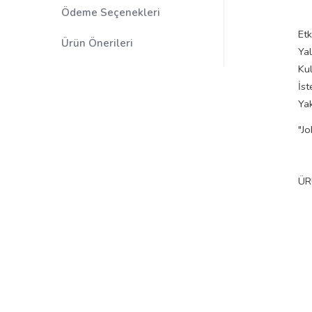
Ödeme Seçenekleri
Etk
Ürün Önerileri
Ya
Kul
İst
Yak
"J
ÜR