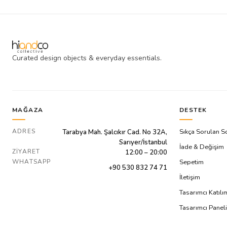
Curated design objects & everyday essentials.
MAĞAZA
DESTEK
ADRES
Sıkça Sorulan S
Tarabya Mah. Şalcıkır Cad. No 32A,
Sarıyer/İstanbul
İade & Değişim
ZIYARET
12:00 – 20:00
WHATSAPP
Sepetim
+90 530 832 74 71
İletişim
Tasarımcı Katıl
Tasarımcı Paneli