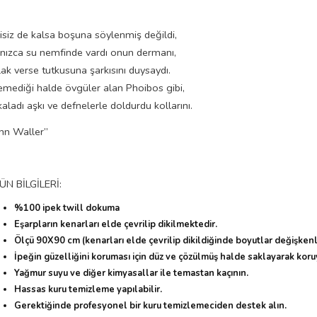
isiz de kalsa boşuna söylenmiş değildi,
lnızca su nemfinde vardı onun dermanı,
ak verse tutkusuna şarkısını duysaydı.
emediği halde övgüler alan Phoibos gibi,
aladı aşkı ve defnelerle doldurdu kollarını.
ohn Waller”
ÜN BİLGİLERİ:
%100 ipek twill dokuma
Eşarpların kenarları elde çevrilip dikilmektedir.
Ölçü 90X90 cm (kenarları elde çevrilip dikildiğinde boyutlar değişkenli
İpeğin güzelliğini koruması için düz ve çözülmüş halde saklayarak koru
Yağmur suyu ve diğer kimyasallar ile temastan kaçının.
Hassas kuru temizleme yapılabilir.
Gerektiğinde profesyonel bir kuru temizlemeciden destek alın.