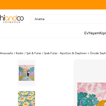
Ev
Yaşam
Kiş
Anasayfa
Kadın
Şal & Fular
İpek Fular - Apollon & Daphne
< < Önceki Say