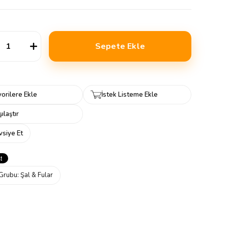
orilere Ekle
İstek Listeme Ekle
ılaştır
vsiye Et
Grubu:
Şal & Fular