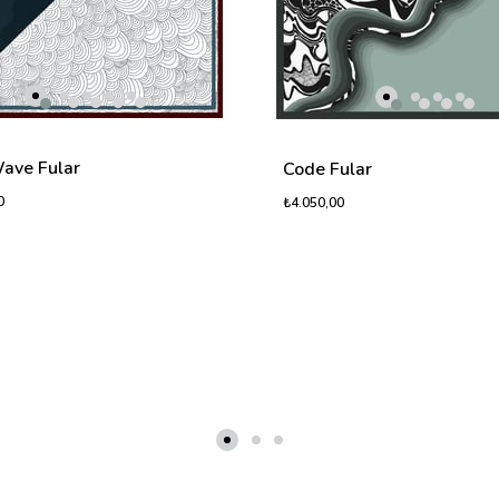
ave Fular
Code Fular
0
₺4.050,00