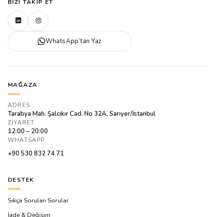
BIZI TAKIP ET
WhatsApp’tan Yaz
MAĞAZA
ADRES
Tarabya Mah. Şalcıkır Cad. No 32A, Sarıyer/İstanbul
ZIYARET
12:00 – 20:00
WHATSAPP
+90 530 832 74 71
DESTEK
Sıkça Sorulan Sorular
İade & Değişim