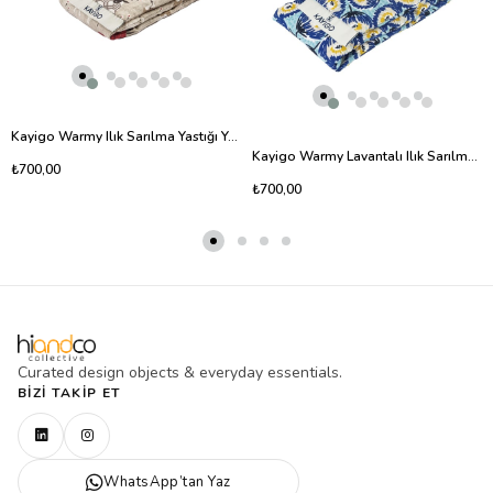
Kayigo Warmy Ilık Sarılma Yastığı Yeni Kuzu
Kayigo Warmy Lavantalı Ilık Sarılma Yastığı- Mavi Çiçekler
₺700,00
₺700,00
Curated design objects & everyday essentials.
BIZI TAKIP ET
WhatsApp’tan Yaz