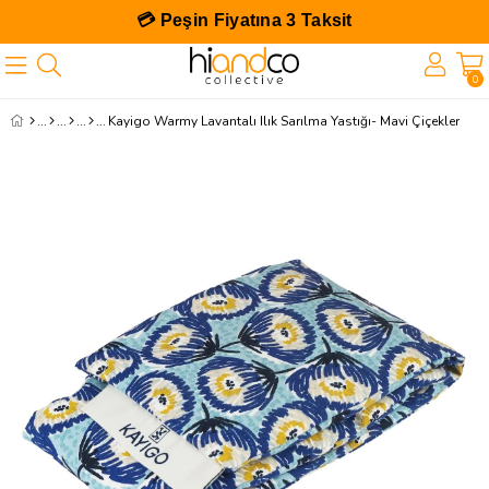
💳 Peşin Fiyatına 3 Taksit
0
Kayigo Warmy Lavantalı Ilık Sarılma Yastığı- Mavi Çiçekler