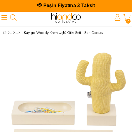
💳 Peşin Fiyatına 3 Taksit
0
Kayigo Woody Krem Üçlü Ofis Seti - Sarı Cactus