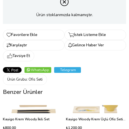
Ürün stoklarımızda kalmamıştır.
Favorilere Ekle
İstek Listeme Ekle
Karşılaştır
Gelince Haber Ver
Tavsiye Et
WhatsApp
Telegram
Ürün Grubu:
Ofis Seti
Benzer Ürünler
Kayigo Krem Woody İkili Set
Kayigo Woody Krem Üçlü Ofis Seti - Sarı Ladin
₺800,00
₺1.200,00