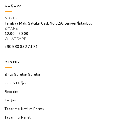
MAĞAZA
ADRES
Tarabya Mah. Şalcıkır Cad. No 32A, Sarıyer/İstanbul
ZIYARET
12:00 – 20:00
WHATSAPP
+90 530 832 74 71
DESTEK
Sıkça Sorulan Sorular
İade & Değişim
Sepetim
İletişim
Tasarımcı Katılım Formu
Tasarımcı Paneli