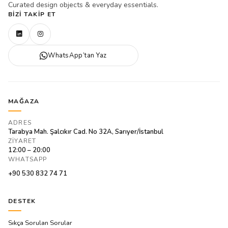
Curated design objects & everyday essentials.
BIZI TAKIP ET
WhatsApp’tan Yaz
MAĞAZA
ADRES
Tarabya Mah. Şalcıkır Cad. No 32A, Sarıyer/İstanbul
ZIYARET
12:00 – 20:00
WHATSAPP
+90 530 832 74 71
DESTEK
Sıkça Sorulan Sorular