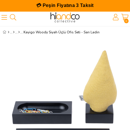
💳 Peşin Fiyatına 3 Taksit
0
Kayigo Woody Siyah Üçlü Ofis Seti - Sarı Ladin