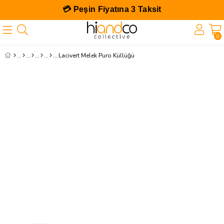
💳 Peşin Fiyatına 3 Taksit
0
Lacivert Melek Puro Küllüğü