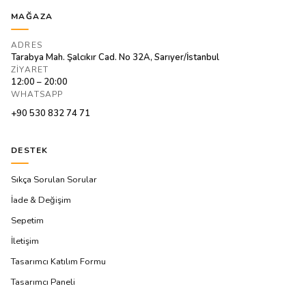
MAĞAZA
ADRES
Tarabya Mah. Şalcıkır Cad. No 32A, Sarıyer/İstanbul
ZIYARET
12:00 – 20:00
WHATSAPP
+90 530 832 74 71
DESTEK
Sıkça Sorulan Sorular
İade & Değişim
Sepetim
İletişim
Tasarımcı Katılım Formu
Tasarımcı Paneli