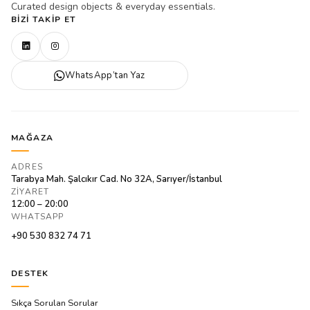
Curated design objects & everyday essentials.
BIZI TAKIP ET
WhatsApp’tan Yaz
MAĞAZA
ADRES
Tarabya Mah. Şalcıkır Cad. No 32A, Sarıyer/İstanbul
ZIYARET
12:00 – 20:00
WHATSAPP
+90 530 832 74 71
DESTEK
Sıkça Sorulan Sorular